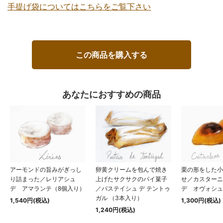
手提げ袋についてはこちらをご覧下さい
この商品を購入する
あなたにおすすめの商品
アーモンドの旨みがぎっし
卵黄クリームを包んで焼き
栗の形をした小
り詰まった／レリアシュ
上げたサクサクのパイ菓子
せ／カスター
デ アマランテ（8個入り）
／パステイシュ デ テントゥ
デ オヴォシュ
ガル （3本入り）
1,540円(税込)
1,300円(税込)
1,240円(税込)