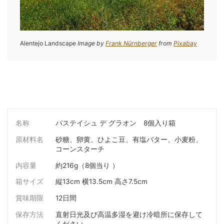
Alentejo Landscape
Image by
Frank Nürnberger
from
Pixabay
名称
パステイシュ デ グラオン 8個入り箱
原材料名
砂糖、卵黄、ひよこ豆、有塩バター、小麦粉、
コーンスターチ
内容量
約216g（8個当り ）
箱サイズ
縦13cm 横13.5cm 高さ7.5cm
賞味期限
12日間
保存方法
直射日光及び高温多湿を避け冷暗所に保存して
ください。