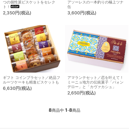
つの個性派ビスケットをセレク
アソーレスの一本釣りの極上ツナ
ト！
缶
2,350円(税込)
3,600円(税込)
ギフト コインブラセット／絶品フ
アマランテセット／恋を叶えて！
ルーツケーキも精進ビスケットも
ミーニョ地方の伝統菓子「パォン
デロー」と「カヴァカシュ」
6,630円(税込)
2,650円(税込)
8
1
8
商品中
-
商品