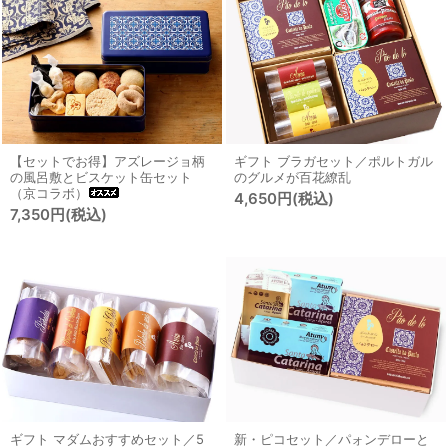
【セットでお得】アズレージョ柄
ギフト ブラガセット／ポルトガル
の風呂敷とビスケット缶セット
のグルメが百花繚乱
（京コラボ）
4,650円(税込)
7,350円(税込)
ギフト マダムおすすめセット／5
新・ピコセット／パォンデローと